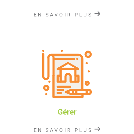
Notre
agence immobilière à Agde
,
Pacull
Immobilier
, vous accompagne dans tous vos projets
EN SAVOIR PLUS
immobiliers et la planification de vos vacances.
Louer un bien immobilier à l’année à Agde
Location annuelle d’un appartement, d’une villa ou
d’une maison par l’intermédiaire d’une agence
immobilière au Cap d’Agde.
Notre
agence immobilière
vous propose un large
choix de
locations annuelles et saisonnières
.
Consultez sur notre site les biens immobiliers
actuellement disponibles à la location.
Vous êtes propriétaire ? Confiez-nous la
gestion loc
ative de votre bien à Agde
pour assurer la
Gérer
rentabilité de votre investissement en toute sérénité !
Nous nous occupons de toutes les démarches :
EN SAVOIR PLUS