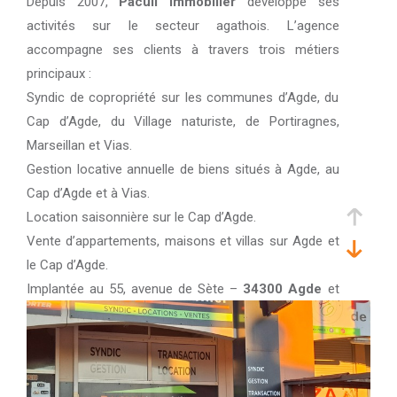
Depuis 2007,
Pacull Immobilier
développe ses
activités sur le secteur agathois. L’agence
accompagne ses clients à travers trois métiers
principaux :
Syndic de copropriété sur les communes d’Agde, du
Cap d’Agde, du Village naturiste, de Portiragnes,
Marseillan et Vias.
Gestion locative annuelle de biens situés à Agde, au
Cap d’Agde et à Vias.
Location saisonnière sur le Cap d’Agde.
Vente d’appartements, maisons et villas sur Agde et
le Cap d’Agde.
Implantée au 55, avenue de Sète –
34300 Agde
et
au 7, rue du Corps de Garde – Le Môle –
34300 Le
Cap d’Agde
, Pacull Immobilier intervient sur
l’ensemble des quartiers d’Agde — Cayrets, Grau
d’Agde, Tamarissière, Mirabel, Monaco, Saint-Loup,