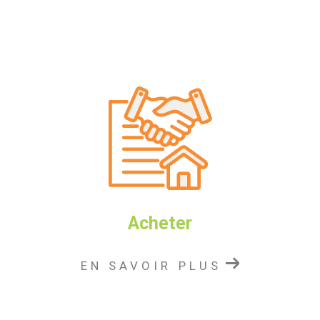
recherche de locataires, perception des loyers,
assurance en cas d’impayés, rédaction du bail, visites
et suivi des travaux.
Nos agences immobilières Pacull
Immobilier vous accompagnent
dans vos projets et la planification
de vos vacances !
Notre équipe vous attend pour une étude
personnalisée de votre projet immobilier ! Que ce soit
Acheter
pour réaliser un investissement locatif rentable en
bord de mer ou pour trouver l’appartement idéal pour
EN SAVOIR PLUS
vos vacances, n’hésitez pas à nous contacter : nous
nous ferons une joie de vous conseiller et de vous
guider vers la réussite de votre projet.