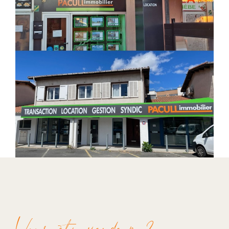
cœur de ville et centre historique — ainsi que sur
ceux du Cap d’Agde : Le Môle, Richelieu,
Rochelongue, la Pinède et les Marinas.
Notre équipe vous attend pour une
étude personnalisée de votre
projet
Vous souhaitez que votre copropriété soit gérée en
toute transparence par une agence de proximité et
facilement accessible ? Le syndic Pacull Immobilier,
situé 55 avenue de Sète à Agde, peut gérer votre
résidence située sur les communes à proximité
d’Agde comme Le Cap d’Agde, le Grau d’Agde,
Portiragnes, Bessan, Saint-Thibéry, Mèze ou Sète.
Avec l’agence
Pacull Immobilier
, située dans la