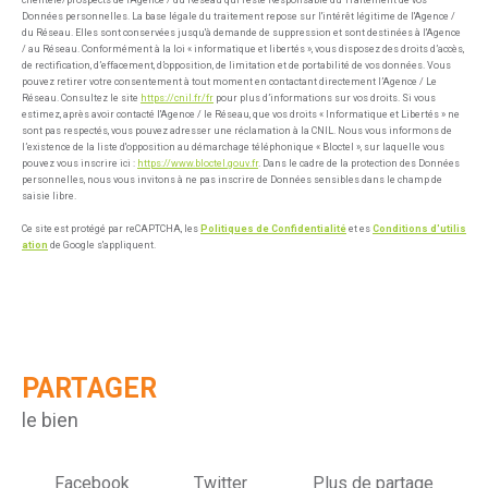
Données personnelles. La base légale du traitement repose sur l'intérêt légitime de l'Agence /
du Réseau. Elles sont conservées jusqu'à demande de suppression et sont destinées à l'Agence
/ au Réseau. Conformément à la loi « informatique et libertés », vous disposez des droits d’accès,
de rectification, d’effacement, d’opposition, de limitation et de portabilité de vos données. Vous
pouvez retirer votre consentement à tout moment en contactant directement l’Agence / Le
Réseau. Consultez le site
https://cnil.fr/fr
pour plus d’informations sur vos droits. Si vous
estimez, après avoir contacté l'Agence / le Réseau, que vos droits « Informatique et Libertés » ne
sont pas respectés, vous pouvez adresser une réclamation à la CNIL. Nous vous informons de
l’existence de la liste d'opposition au démarchage téléphonique « Bloctel », sur laquelle vous
pouvez vous inscrire ici :
https://www.bloctel.gouv.fr
. Dans le cadre de la protection des Données
personnelles, nous vous invitons à ne pas inscrire de Données sensibles dans le champ de
saisie libre.
Ce site est protégé par reCAPTCHA, les
Politiques de Confidentialité
et es
Conditions d'utilis
ation
de Google s'appliquent.
PARTAGER
le bien
Facebook
Twitter
Plus de partage