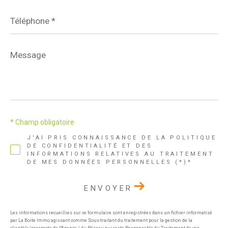
Téléphone
*
Message
*
* Champ obligatoire
J'AI PRIS CONNAISSANCE DE LA POLITIQUE
DE CONFIDENTIALITÉ ET DES
INFORMATIONS RELATIVES AU TRAITEMENT
DE MES DONNÉES PERSONNELLES (*)*
ENVOYER
Les informations recueillies sur ce formulaire sont enregistrées dans un fichier informatisé
par La Boite Immo agissant comme Sous-traitant du traitement pour la gestion de la
clientèle/prospects de l'Agence / du Réseau qui reste Responsable du Traitement de vos