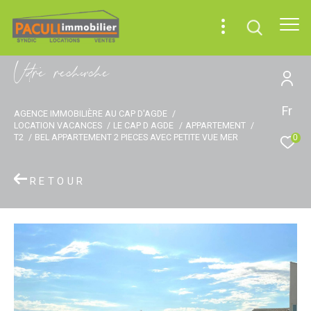
V
o
r
e
r
e
c
e
c
e
Fr
AGENCE IMMOBILIÈRE AU CAP D'AGDE
LOCATION VACANCES
LE CAP D AGDE
APPARTEMENT
T2
BEL APPARTEMENT 2 PIECES AVEC PETITE VUE MER
0
RETOUR