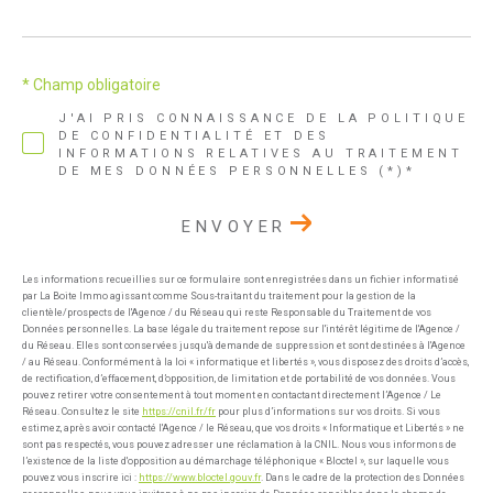
* Champ obligatoire
J'AI PRIS CONNAISSANCE DE LA POLITIQUE
DE CONFIDENTIALITÉ ET DES
INFORMATIONS RELATIVES AU TRAITEMENT
DE MES DONNÉES PERSONNELLES (*)*
ENVOYER
Les informations recueillies sur ce formulaire sont enregistrées dans un fichier informatisé
par La Boite Immo agissant comme Sous-traitant du traitement pour la gestion de la
clientèle/prospects de l'Agence / du Réseau qui reste Responsable du Traitement de vos
Données personnelles. La base légale du traitement repose sur l'intérêt légitime de l'Agence /
du Réseau. Elles sont conservées jusqu'à demande de suppression et sont destinées à l'Agence
/ au Réseau. Conformément à la loi « informatique et libertés », vous disposez des droits d’accès,
de rectification, d’effacement, d’opposition, de limitation et de portabilité de vos données. Vous
pouvez retirer votre consentement à tout moment en contactant directement l’Agence / Le
Réseau. Consultez le site
https://cnil.fr/fr
pour plus d’informations sur vos droits. Si vous
estimez, après avoir contacté l'Agence / le Réseau, que vos droits « Informatique et Libertés » ne
sont pas respectés, vous pouvez adresser une réclamation à la CNIL. Nous vous informons de
l’existence de la liste d'opposition au démarchage téléphonique « Bloctel », sur laquelle vous
pouvez vous inscrire ici :
https://www.bloctel.gouv.fr
. Dans le cadre de la protection des Données