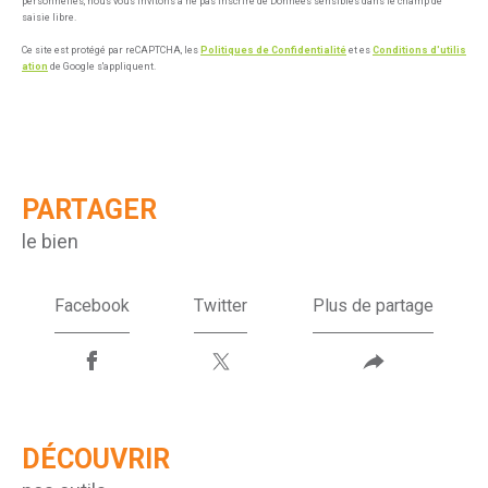
personnelles, nous vous invitons à ne pas inscrire de Données sensibles dans le champ de
saisie libre.
Ce site est protégé par reCAPTCHA, les
Politiques de Confidentialité
et es
Conditions d'utilis
ation
de Google s'appliquent.
PARTAGER
le bien
Facebook
Twitter
Plus de partage
DÉCOUVRIR