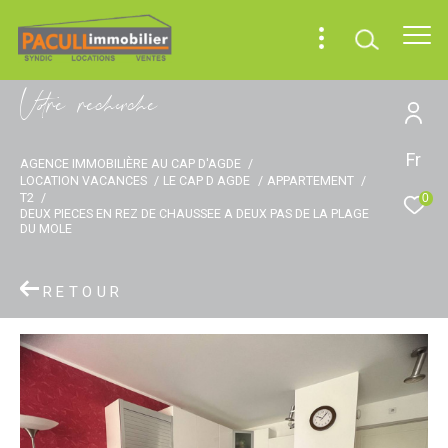
V
o
r
e
r
e
c
e
c
e
Fr
AGENCE IMMOBILIÈRE AU CAP D'AGDE
LOCATION VACANCES
LE CAP D AGDE
APPARTEMENT
T2
0
DEUX PIECES EN REZ DE CHAUSSEE A DEUX PAS DE LA PLAGE
DU MOLE
RETOUR