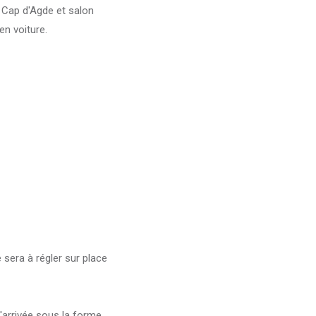
u Cap d'Agde et salon
n voiture.
 sera à régler sur place
'arrivée sous la forme