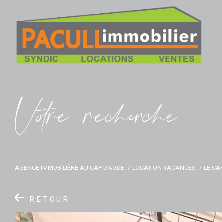
V
o
r
e
r
e
c
e
c
e
AGENCE IMMOBILIÈRE AU CAP D'AGDE
LOCATION VACANCES
LE CA
RETOUR