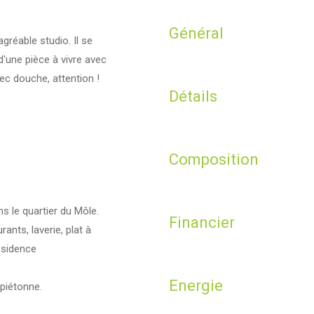
Général
réable studio. Il se
'une pièce à vivre avec
ec douche, attention !
Détails
Composition
 le quartier du Môle.
Financier
nts, laverie, plat à
ésidence
Energie
 piétonne.