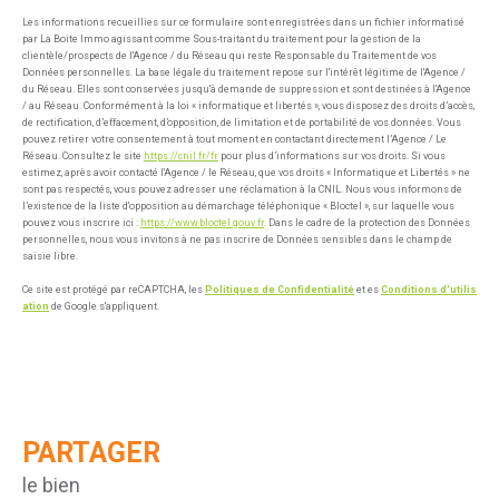
Les informations recueillies sur ce formulaire sont enregistrées dans un fichier informatisé
par La Boite Immo agissant comme Sous-traitant du traitement pour la gestion de la
clientèle/prospects de l'Agence / du Réseau qui reste Responsable du Traitement de vos
Données personnelles. La base légale du traitement repose sur l'intérêt légitime de l'Agence /
du Réseau. Elles sont conservées jusqu'à demande de suppression et sont destinées à l'Agence
/ au Réseau. Conformément à la loi « informatique et libertés », vous disposez des droits d’accès,
de rectification, d’effacement, d’opposition, de limitation et de portabilité de vos données. Vous
pouvez retirer votre consentement à tout moment en contactant directement l’Agence / Le
Réseau. Consultez le site
https://cnil.fr/fr
pour plus d’informations sur vos droits. Si vous
estimez, après avoir contacté l'Agence / le Réseau, que vos droits « Informatique et Libertés » ne
sont pas respectés, vous pouvez adresser une réclamation à la CNIL. Nous vous informons de
l’existence de la liste d'opposition au démarchage téléphonique « Bloctel », sur laquelle vous
pouvez vous inscrire ici :
https://www.bloctel.gouv.fr
. Dans le cadre de la protection des Données
personnelles, nous vous invitons à ne pas inscrire de Données sensibles dans le champ de
saisie libre.
Ce site est protégé par reCAPTCHA, les
Politiques de Confidentialité
et es
Conditions d'utilis
ation
de Google s'appliquent.
PARTAGER
le bien