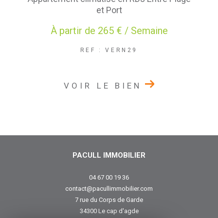
et Port
À partir de
265 € / Semaine
REF : VERN29
VOIR LE BIEN
PACULL IMMOBILIER
04 67 00 19 36
contact@pacullimmobilier.com
7 rue du Corps de Garde
34300
le cap d'agde