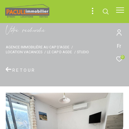
V
o
r
e
r
e
c
e
c
e
Fr
AGENCE IMMOBILIÈRE AU CAP D'AGDE
LOCATION VACANCES
LE CAP D AGDE
STUDIO
0
RETOUR