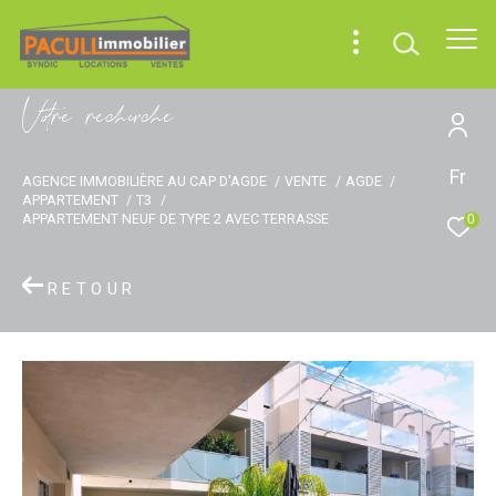
V
o
r
e
r
e
c
e
c
e
Fr
AGENCE IMMOBILIÈRE AU CAP D'AGDE
VENTE
AGDE
APPARTEMENT
T3
APPARTEMENT NEUF DE TYPE 2 AVEC TERRASSE
0
RETOUR