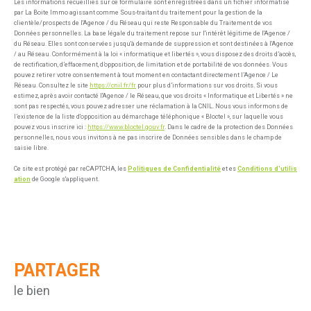
Les informations recueillies sur ce formulaire sont enregistrées dans un fichier informatisé
par La Boite Immo agissant comme Sous-traitant du traitement pour la gestion de la
clientèle/prospects de l'Agence / du Réseau qui reste Responsable du Traitement de vos
Données personnelles. La base légale du traitement repose sur l'intérêt légitime de l'Agence /
du Réseau. Elles sont conservées jusqu'à demande de suppression et sont destinées à l'Agence
/ au Réseau. Conformément à la loi « informatique et libertés », vous disposez des droits d’accès,
de rectification, d’effacement, d’opposition, de limitation et de portabilité de vos données. Vous
pouvez retirer votre consentement à tout moment en contactant directement l’Agence / Le
Réseau. Consultez le site
https://cnil.fr/fr
pour plus d’informations sur vos droits. Si vous
estimez, après avoir contacté l'Agence / le Réseau, que vos droits « Informatique et Libertés » ne
sont pas respectés, vous pouvez adresser une réclamation à la CNIL. Nous vous informons de
l’existence de la liste d'opposition au démarchage téléphonique « Bloctel », sur laquelle vous
pouvez vous inscrire ici :
https://www.bloctel.gouv.fr
. Dans le cadre de la protection des Données
personnelles, nous vous invitons à ne pas inscrire de Données sensibles dans le champ de
saisie libre.
Ce site est protégé par reCAPTCHA, les
Politiques de Confidentialité
et es
Conditions d'utilis
ation
de Google s'appliquent.
PARTAGER
le bien