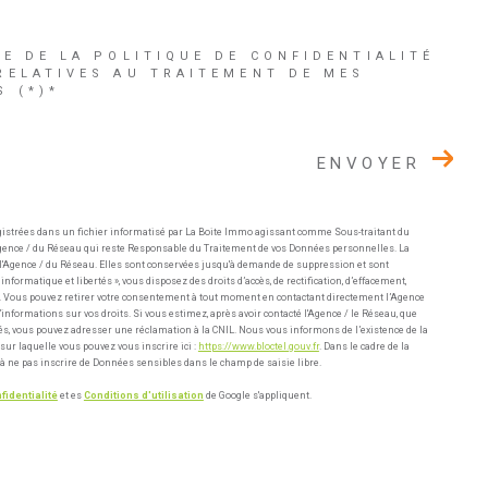
CE DE LA POLITIQUE DE CONFIDENTIALITÉ
RELATIVES AU TRAITEMENT DE MES
 (*)*
ENVOYER
gistrées dans un fichier informatisé par La Boite Immo agissant comme Sous-traitant du
l'Agence / du Réseau qui reste Responsable du Traitement de vos Données personnelles. La
e l'Agence / du Réseau. Elles sont conservées jusqu'à demande de suppression et sont
nformatique et libertés », vous disposez des droits d’accès, de rectification, d’effacement,
ées. Vous pouvez retirer votre consentement à tout moment en contactant directement l’Agence
informations sur vos droits. Si vous estimez, après avoir contacté l'Agence / le Réseau, que
tés, vous pouvez adresser une réclamation à la CNIL. Nous vous informons de l’existence de la
sur laquelle vous pouvez vous inscrire ici :
https://www.bloctel.gouv.fr
. Dans le cadre de la
à ne pas inscrire de Données sensibles dans le champ de saisie libre.
fidentialité
et es
Conditions d'utilisation
de Google s'appliquent.