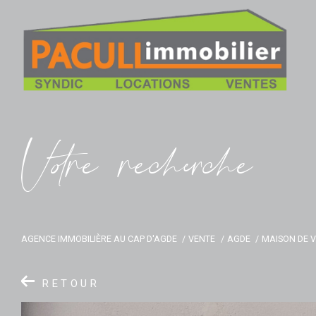
V
o
r
e
r
e
c
e
c
e
AGENCE IMMOBILIÈRE AU CAP D'AGDE
VENTE
AGDE
MAISON DE V
RETOUR