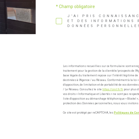
* Champ obligatoire
J'AI PRIS CONNAISSAN
ET DES INFORMATIONS 
DONNÉES PERSONNELLES
Les informations recueillies sur ce formulaire sont enre
traitement pour la gestion de la clientèle/prospects de 
base légale du traitement repose sur l'intérêt légitime d
destinées à l'Agence / au Réseau. Conformément à la loi « i
d’opposition, de limitation et de portabilité de vos donn
/ Le Réseau. Consultez le site
https://cnil.fr/fr
pour plus d’
vos droits « Informatique et Libertés » ne sont pas respec
liste d'opposition au démarchage téléphonique « Bloctel », 
protection des Données personnelles, nous vous invitons 
Ce site est protégé par reCAPTCHA, les
Politiques de Con