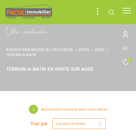
V
o
r
e
r
e
c
e
c
e
Fr
AGENCE IMMOBILIÈRE AU CAP D'AGDE
VENTE
AGDE
TERRAIN A BATIR
0
TERRAIN-A-BATIR EN VENTE SUR AGDE
2
Annonce(s) trouvée(s) selon vos critères
Trier par
Les plus récentes