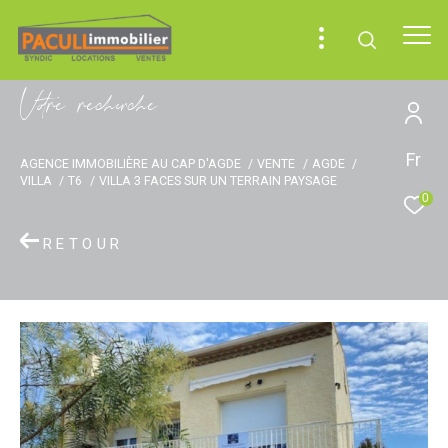
V
o
r
e
r
e
c
e
c
e
Fr
AGENCE IMMOBILIÈRE AU CAP D'AGDE
VENTE
AGDE
VILLA
T6
VILLA 3 FACES SUR UN TERRAIN PAYSAGE
0
RETOUR