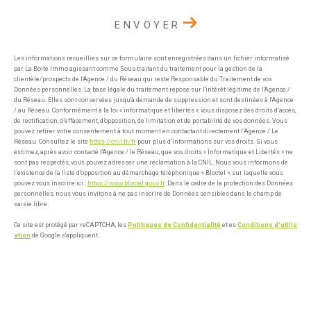
ENVOYER
Les informations recueillies sur ce formulaire sont enregistrées dans un fichier informatisé
par La Boite Immo agissant comme Sous-traitant du traitement pour la gestion de la
clientèle/prospects de l'Agence / du Réseau qui reste Responsable du Traitement de vos
Données personnelles. La base légale du traitement repose sur l'intérêt légitime de l'Agence /
du Réseau. Elles sont conservées jusqu'à demande de suppression et sont destinées à l'Agence
/ au Réseau. Conformément à la loi « informatique et libertés », vous disposez des droits d’accès,
de rectification, d’effacement, d’opposition, de limitation et de portabilité de vos données. Vous
pouvez retirer votre consentement à tout moment en contactant directement l’Agence / Le
Réseau. Consultez le site
https://cnil.fr/fr
pour plus d’informations sur vos droits. Si vous
estimez, après avoir contacté l'Agence / le Réseau, que vos droits « Informatique et Libertés » ne
sont pas respectés, vous pouvez adresser une réclamation à la CNIL. Nous vous informons de
l’existence de la liste d'opposition au démarchage téléphonique « Bloctel », sur laquelle vous
pouvez vous inscrire ici :
https://www.bloctel.gouv.fr
. Dans le cadre de la protection des Données
personnelles, nous vous invitons à ne pas inscrire de Données sensibles dans le champ de
saisie libre.
Ce site est protégé par reCAPTCHA, les
Politiques de Confidentialité
et es
Conditions d'utilis
ation
de Google s'appliquent.