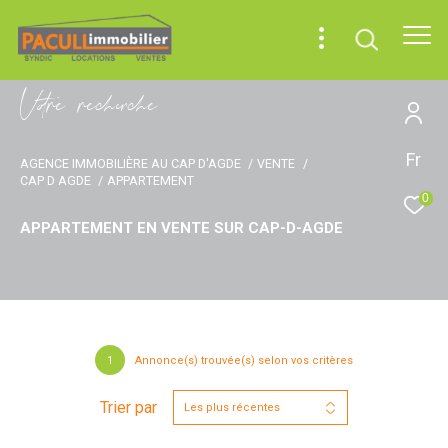
V
o
r
e
r
e
c
e
c
e
Fr
AGENCE IMMOBILIÈRE AU CAP D'AGDE
VENTE
CAP D AGDE
APPARTEMENT
0
APPARTEMENT EN VENTE SUR CAP-D-AGDE
1
Annonce(s) trouvée(s) selon vos critères
Trier par
Les plus récentes