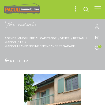
V
o
r
e
r
e
c
e
c
e
Fr
AGENCE IMMOBILIÈRE AU CAP D'AGDE
VENTE
BESSAN
MAISON
T5
MAISON T5 AVEC PISCINE DEPENDANCE ET GARAGE
0
RETOUR