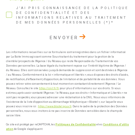
J'AI PRIS CONNAISSANCE DE LA POLITIQUE
DE CONFIDENTIALITÉ ET DES
INFORMATIONS RELATIVES AU TRAITEMENT
DE MES DONNÉES PERSONNELLES (*)*
ENVOYER
Les informations recueillies sur ce formulaire sont enregistrées dans un fichier informatisé
par La Boite Immo agissant comme Sous-traitant du traitement pour la gestion de la
clientèle/prospects de l'Agence / du Réseau qui reste Responsable du Traitement de vos
Données personnelles. La base légale du traitement repose sur l'intérêt légitime de l'Agence /
du Réseau. Elles sont conservées jusqu'à demande de suppression et sont destinées à l'Agence
/ au Réseau. Conformément à la loi « informatique et libertés », vous disposez des droits d’accès,
de rectification, d’effacement, d’opposition, de limitation et de portabilité de vos données. Vous
pouvez retirer votre consentement à tout moment en contactant directement l’Agence / Le
Réseau. Consultez le site
https://cnil.fr/fr
pour plus d’informations sur vos droits. Si vous
estimez, après avoir contacté l'Agence / le Réseau, que vos droits « Informatique et Libertés » ne
sont pas respectés, vous pouvez adresser une réclamation à la CNIL. Nous vous informons de
l’existence de la liste d'opposition au démarchage téléphonique « Bloctel », sur laquelle vous
pouvez vous inscrire ici :
https://www.bloctel.gouv.fr
. Dans le cadre de la protection des Données
personnelles, nous vous invitons à ne pas inscrire de Données sensibles dans le champ de
saisie libre.
Ce site est protégé par reCAPTCHA, les
Politiques de Confidentialité
et es
Conditions d'utilis
ation
de Google s'appliquent.