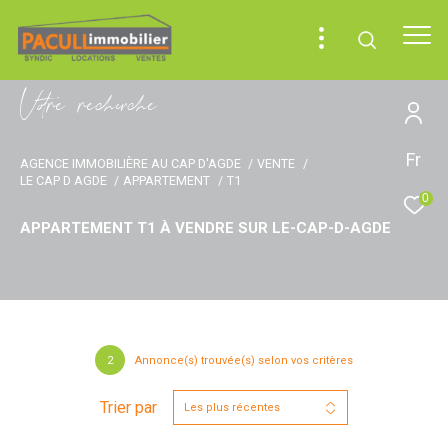
V
o
r
e
r
e
c
e
c
e
Fr
AGENCE IMMOBILIÈRE AU CAP D'AGDE
VENTE
LE CAP D AGDE
APPARTEMENT
T1
0
APPARTEMENT T1 À VENDRE SUR LE-CAP-D-AGDE
2
Annonce(s) trouvée(s) selon vos critères
Trier par
Les plus récentes