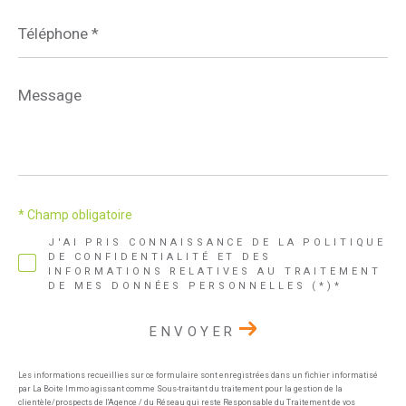
Téléphone
*
Message
*
* Champ obligatoire
J'AI PRIS CONNAISSANCE DE LA POLITIQUE
DE CONFIDENTIALITÉ ET DES
INFORMATIONS RELATIVES AU TRAITEMENT
DE MES DONNÉES PERSONNELLES (*)*
ENVOYER
Les informations recueillies sur ce formulaire sont enregistrées dans un fichier informatisé
par La Boite Immo agissant comme Sous-traitant du traitement pour la gestion de la
clientèle/prospects de l'Agence / du Réseau qui reste Responsable du Traitement de vos