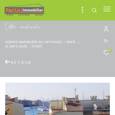
V
o
r
e
r
e
c
e
c
e
Fr
AGENCE IMMOBILIÈRE AU CAP D'AGDE
VENTE
LE CAP D AGDE
STUDIO
0
RETOUR