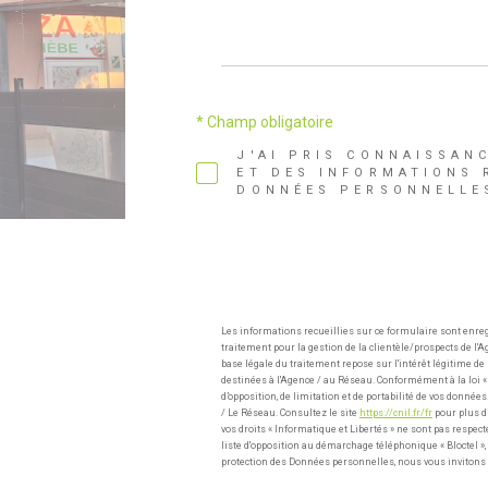
* Champ obligatoire
J'AI PRIS CONNAISSAN
ET DES INFORMATIONS 
DONNÉES PERSONNELLES
Les informations recueillies sur ce formulaire sont enre
traitement pour la gestion de la clientèle/prospects de 
base légale du traitement repose sur l'intérêt légitime d
destinées à l'Agence / au Réseau. Conformément à la loi « i
d’opposition, de limitation et de portabilité de vos donn
/ Le Réseau. Consultez le site
https://cnil.fr/fr
pour plus d’
vos droits « Informatique et Libertés » ne sont pas respec
liste d'opposition au démarchage téléphonique « Bloctel », 
protection des Données personnelles, nous vous invitons 