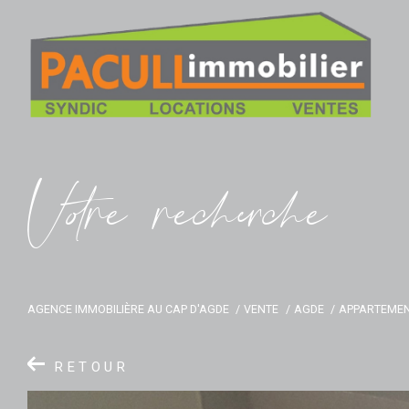
V
o
r
e
r
e
c
e
c
e
AGENCE IMMOBILIÈRE AU CAP D'AGDE
VENTE
AGDE
APPARTEME
RETOUR