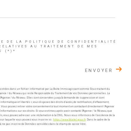
CE DE LA POLITIQUE DE CONFIDENTIALITÉ
RELATIVES AU TRAITEMENT DE MES
 (*)*
ENVOYER
gistrées dans un fichier informatisé par La Boite Immo agissant comme Sous-traitant du
l'Agence / du Réseau qui reste Responsable du Traitement de vos Données personnelles. La
e l'Agence / du Réseau. Elles sont conservées jusqu'à demande de suppression et sont
nformatique et libertés », vous disposez des droits d’accès, de rectification, d’effacement,
ées. Vous pouvez retirer votre consentement à tout moment en contactant directement l’Agence
informations sur vos droits. Si vous estimez, après avoir contacté l'Agence / le Réseau, que
tés, vous pouvez adresser une réclamation à la CNIL. Nous vous informons de l’existence de la
sur laquelle vous pouvez vous inscrire ici :
https://www.bloctel.gouv.fr
. Dans le cadre de la
à ne pas inscrire de Données sensibles dans le champ de saisie libre.