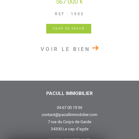
567 000 €
REF : 1903
COUP DE COEUR
VOIR LE BIEN
PACULL IMMOBILIER
04 67 00 19 36
contact@pacullimmobilier.com
7 rue du Corps de Garde
34300
le cap d'agde