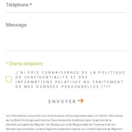
*
Message
*
* Champ obligatoire
J'AI PRIS CONNAISSANCE DE LA POLITIQUE
DE CONFIDENTIALITÉ ET DES
INFORMATIONS RELATIVES AU TRAITEMENT
DE MES DONNÉES PERSONNELLES (*)*
ENVOYER
Les informations recueillies sur ce formulaire sont enregistrées dans un fichier informatisé
par La Boite Immo agissant comme Sous-traitant du traitement pour la gestion de la
clientèle/prospects de l'Agence / du Réseau qui reste Responsable du Traitement de vos
Données personnelles. La base légale du traitement repose sur l'intérêt légitime de l'Agence /