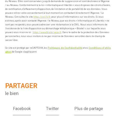
du Réseau. Elles sont conservées jusqu'à demande de suppression et sont destinées à l'Agence
/ au Réseau. Conformément à la loi « informatique et libertés », vous disposez des droits d’accès,
de rectification, d’effacement, d’opposition, de limitation et de portabilité de vos données. Vous
pouvez retirer votre consentement à tout moment en contactant directement l’Agence / Le
Réseau. Consultez le site
https://cnil.fr/fr
pour plus d’informations sur vos droits. Si vous
estimez, après avoir contacté l'Agence / le Réseau, que vos droits « Informatique et Libertés » ne
sont pas respectés, vous pouvez adresser une réclamation à la CNIL. Nous vous informons de
l’existence de la liste d'opposition au démarchage téléphonique « Bloctel », sur laquelle vous
pouvez vous inscrire ici :
https://www.bloctel.gouv.fr
. Dans le cadre de la protection des Données
personnelles, nous vous invitons à ne pas inscrire de Données sensibles dans le champ de
saisie libre.
Ce site est protégé par reCAPTCHA, les
Politiques de Confidentialité
et es
Conditions d'utilis
ation
de Google s'appliquent.
PARTAGER
le bien
Facebook
Twitter
Plus de partage