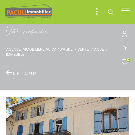
V
o
r
e
r
e
c
e
c
e
Fr
AGENCE IMMOBILIÈRE AU CAP D'AGDE
VENTE
AGDE
IMMEUBLE
0
RETOUR