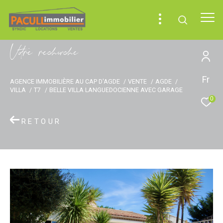
V
o
r
e
r
e
c
e
c
e
Fr
AGENCE IMMOBILIÈRE AU CAP D'AGDE
VENTE
AGDE
VILLA
T7
BELLE VILLA LANGUEDOCIENNE AVEC GARAGE
0
RETOUR