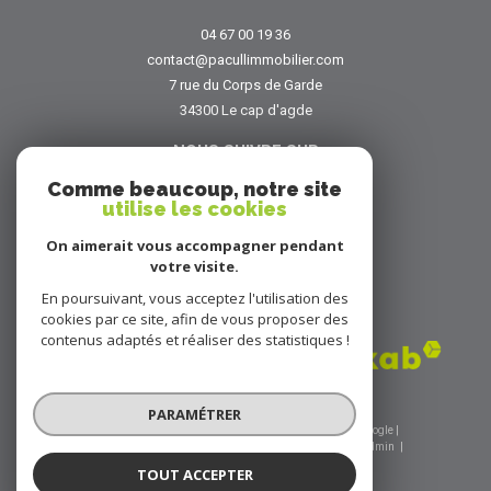
04 67 00 19 36
contact@pacullimmobilier.com
7 rue du Corps de Garde
34300
le cap d'agde
NOUS SUIVRE SUR
Comme beaucoup, notre site
utilise les cookies
On aimerait vous accompagner pendant
votre visite.
En poursuivant, vous acceptez l'utilisation des
ADHÉRENTS
cookies par ce site, afin de vous proposer des
contenus adaptés et réaliser des statistiques !
PARAMÉTRER
© 2026 | Tous droits réservés | Traduction powered by Google |
Nos honoraires
Plan du site
Mentions légales
Admin
Nos liens
Politique RGPD
Cookies
TOUT ACCEPTER