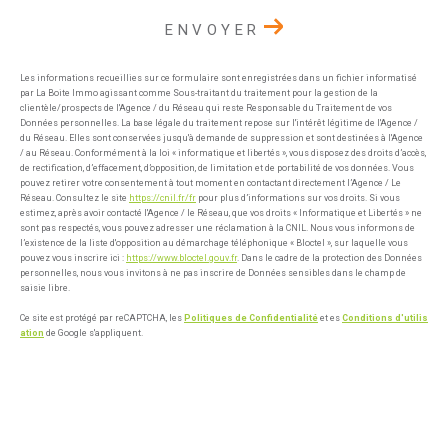
ENVOYER
Les informations recueillies sur ce formulaire sont enregistrées dans un fichier informatisé
par La Boite Immo agissant comme Sous-traitant du traitement pour la gestion de la
clientèle/prospects de l'Agence / du Réseau qui reste Responsable du Traitement de vos
Données personnelles. La base légale du traitement repose sur l'intérêt légitime de l'Agence /
du Réseau. Elles sont conservées jusqu'à demande de suppression et sont destinées à l'Agence
/ au Réseau. Conformément à la loi « informatique et libertés », vous disposez des droits d’accès,
de rectification, d’effacement, d’opposition, de limitation et de portabilité de vos données. Vous
pouvez retirer votre consentement à tout moment en contactant directement l’Agence / Le
Réseau. Consultez le site
https://cnil.fr/fr
pour plus d’informations sur vos droits. Si vous
estimez, après avoir contacté l'Agence / le Réseau, que vos droits « Informatique et Libertés » ne
sont pas respectés, vous pouvez adresser une réclamation à la CNIL. Nous vous informons de
l’existence de la liste d'opposition au démarchage téléphonique « Bloctel », sur laquelle vous
pouvez vous inscrire ici :
https://www.bloctel.gouv.fr
. Dans le cadre de la protection des Données
personnelles, nous vous invitons à ne pas inscrire de Données sensibles dans le champ de
saisie libre.
Ce site est protégé par reCAPTCHA, les
Politiques de Confidentialité
et es
Conditions d'utilis
ation
de Google s'appliquent.