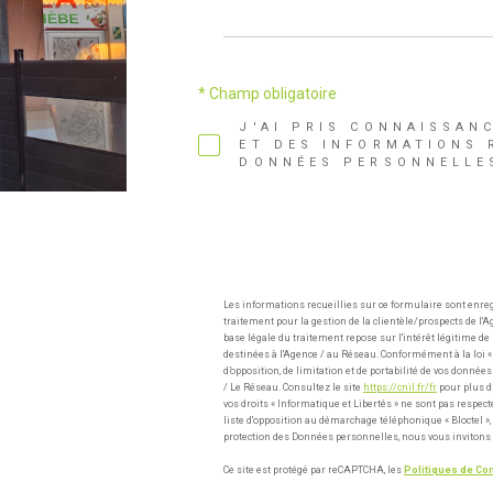
* Champ obligatoire
J'AI PRIS CONNAISSAN
ET DES INFORMATIONS 
DONNÉES PERSONNELLES
Les informations recueillies sur ce formulaire sont enre
traitement pour la gestion de la clientèle/prospects de 
base légale du traitement repose sur l'intérêt légitime d
destinées à l'Agence / au Réseau. Conformément à la loi « i
d’opposition, de limitation et de portabilité de vos donn
/ Le Réseau. Consultez le site
https://cnil.fr/fr
pour plus d’
vos droits « Informatique et Libertés » ne sont pas respec
liste d'opposition au démarchage téléphonique « Bloctel », 
protection des Données personnelles, nous vous invitons 
Ce site est protégé par reCAPTCHA, les
Politiques de Con