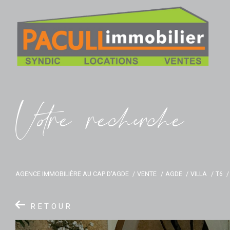
V
o
r
e
r
e
c
e
c
e
AGENCE IMMOBILIÈRE AU CAP D'AGDE
VENTE
AGDE
VILLA
T6
RETOUR