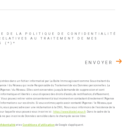
CE DE LA POLITIQUE DE CONFIDENTIALITÉ
RELATIVES AU TRAITEMENT DE MES
 (*)*
ENVOYER
gistrées dans un fichier informatisé par La Boite Immo agissant comme Sous-traitant du
l'Agence / du Réseau qui reste Responsable du Traitement de vos Données personnelles. La
e l'Agence / du Réseau. Elles sont conservées jusqu'à demande de suppression et sont
nformatique et libertés », vous disposez des droits d’accès, de rectification, d’effacement,
ées. Vous pouvez retirer votre consentement à tout moment en contactant directement l’Agence
informations sur vos droits. Si vous estimez, après avoir contacté l'Agence / le Réseau, que
tés, vous pouvez adresser une réclamation à la CNIL. Nous vous informons de l’existence de la
sur laquelle vous pouvez vous inscrire ici :
https://www.bloctel.gouv.fr
. Dans le cadre de la
à ne pas inscrire de Données sensibles dans le champ de saisie libre.
fidentialité
et es
Conditions d'utilisation
de Google s'appliquent.