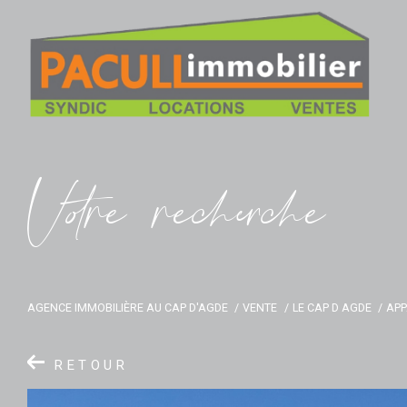
V
o
r
e
r
e
c
e
c
e
AGENCE IMMOBILIÈRE AU CAP D'AGDE
VENTE
LE CAP D AGDE
AP
RETOUR