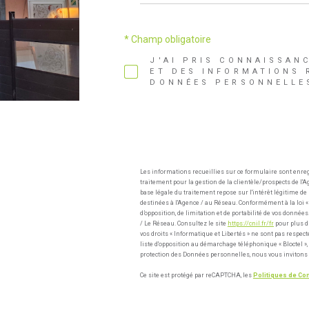
* Champ obligatoire
J'AI PRIS CONNAISSAN
ET DES INFORMATIONS 
DONNÉES PERSONNELLES
Les informations recueillies sur ce formulaire sont enre
traitement pour la gestion de la clientèle/prospects de 
base légale du traitement repose sur l'intérêt légitime d
destinées à l'Agence / au Réseau. Conformément à la loi « i
d’opposition, de limitation et de portabilité de vos donn
/ Le Réseau. Consultez le site
https://cnil.fr/fr
pour plus d’
vos droits « Informatique et Libertés » ne sont pas respec
liste d'opposition au démarchage téléphonique « Bloctel », 
protection des Données personnelles, nous vous invitons 
Ce site est protégé par reCAPTCHA, les
Politiques de Con