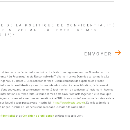
CE DE LA POLITIQUE DE CONFIDENTIALITÉ
RELATIVES AU TRAITEMENT DE MES
 (*)*
ENVOYER
gistrées dans un fichier informatisé par La Boite Immo agissant comme Sous-traitant du
l'Agence / du Réseau qui reste Responsable du Traitement de vos Données personnelles. La
e l'Agence / du Réseau. Elles sont conservées jusqu'à demande de suppression et sont
nformatique et libertés », vous disposez des droits d’accès, de rectification, d’effacement,
ées. Vous pouvez retirer votre consentement à tout moment en contactant directement l’Agence
informations sur vos droits. Si vous estimez, après avoir contacté l'Agence / le Réseau, que
tés, vous pouvez adresser une réclamation à la CNIL. Nous vous informons de l’existence de la
sur laquelle vous pouvez vous inscrire ici :
https://www.bloctel.gouv.fr
. Dans le cadre de la
à ne pas inscrire de Données sensibles dans le champ de saisie libre.
fidentialité
et es
Conditions d'utilisation
de Google s'appliquent.